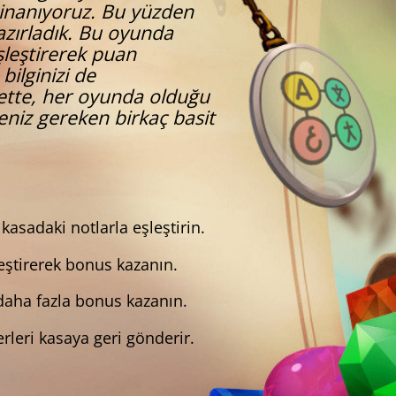
 inanıyoruz. Bu yüzden
hazırladık. Bu oyunda
şleştirerek puan
ilginizi de
bette, her oyunda olduğu
eniz gereken birkaç basit
başarmak
kasadaki notlarla eşleştirin.
eştirerek bonus kazanın.
tarihi karakter
daha fazla bonus kazanın.
rleri kasaya geri gönderir.