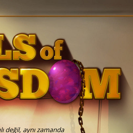
URDUR
örümcek ağı atmak
ı değil, aynı zamanda
yardımsever