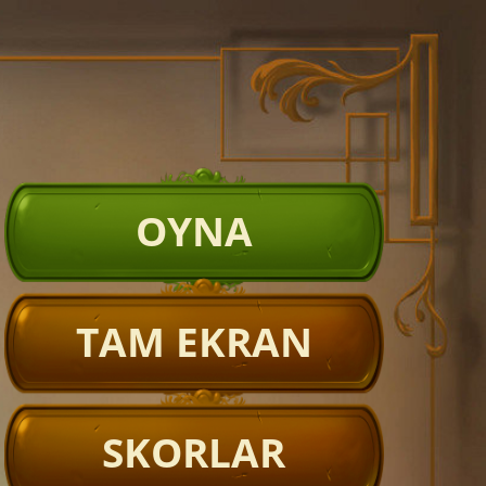
SÜRE
0
OYNA
son teslim tarihi
tanınmış kişiler
TAM EKRAN
SKORLAR
çaba göstermek
öğretici