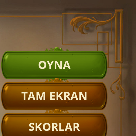
SÜRE
0
OYNA
ortaya çıkmak
üstünde çalışmak
TAM EKRAN
SKORLAR
çıldırma - cinnet
düzgün bir hayatı olmak