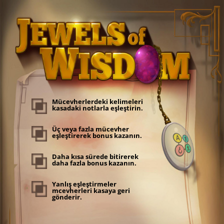
SKOR
DURDUR
SÜRE
0
0
gazete
üstünde
yastık
Mücevherlerdeki kelimeleri
kasadaki notlarla eşleştirin.
Üç veya fazla mücevher
sözlük
bulmak
kol saati
eşleştirerek bonus kazanın.
Daha kısa sürede bitirerek
daha fazla bonus kazanın.
Yanlış eşleştirmeler
sepet
satın almak
vermek
mcevherleri kasaya geri
gönderir.