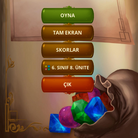
duvar saati
almak
önünde
OYNA
TAM EKRAN
bilgi
tablo
dergi
SKORLAR
6. SINIF 8. ÜNITE
ÇIK