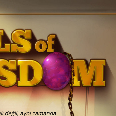
URDUR
nefret etmek
ı değil, aynı zamanda
gülmek