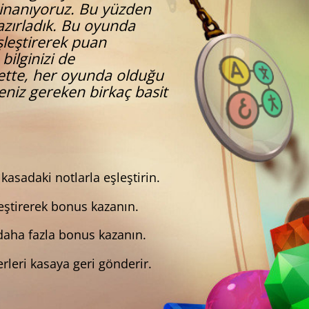
 inanıyoruz. Bu yüzden
hazırladık. Bu oyunda
şleştirerek puan
ilginizi de
bette, her oyunda olduğu
eniz gereken birkaç basit
genel izleyici
kasadaki notlarla eşleştirin.
eştirerek bonus kazanın.
durum komedisi
daha fazla bonus kazanın.
rleri kasaya geri gönderir.