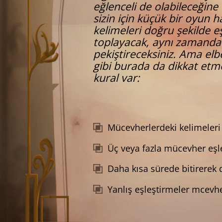
eğlenceli de olabileceğine
sizin için küçük bir oyun 
kelimeleri doğru şekilde e
toplayacak, aynı zamanda b
pekiştireceksiniz. Ama el
gibi burada da dikkat etm
kural var:
Mücevherlerdeki kelimeleri 
Üç veya fazla mücevher eşl
Daha kısa sürede bitirerek 
Yanlış eşleştirmeler mcevhe