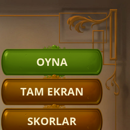
SÜRE
0
OYNA
itfaiyeyi aramak
yardım beklemek
TAM EKRAN
SKORLAR
yatakta kalmak
burnu kanamak