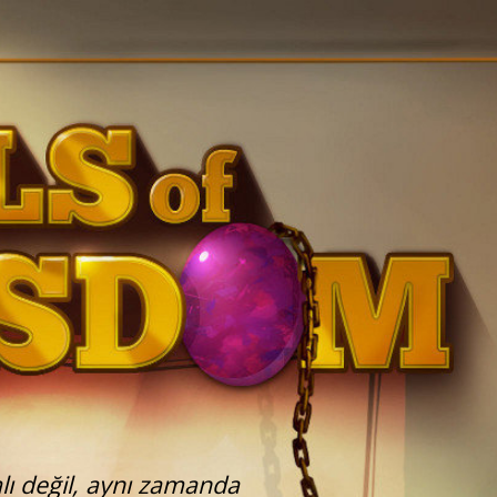
URDUR
kendini sıcak tutmak
ı değil, aynı zamanda
ateşi olmak