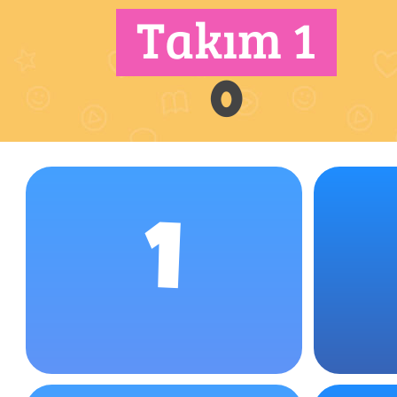
Takım 1
0
1