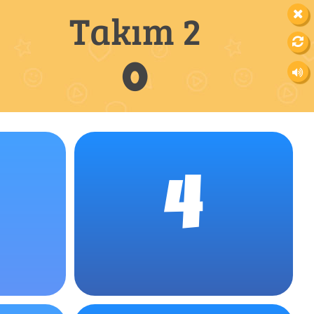
Takım 2
0
4