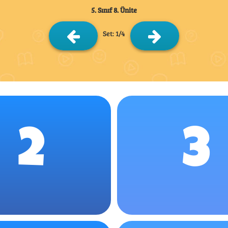
5. Sınıf 8. Ünite
Set: 1/4
2
3